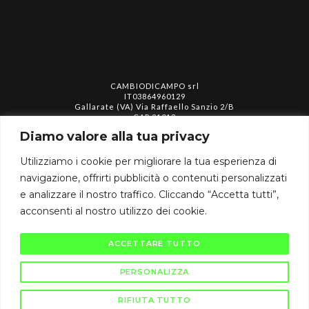
CAMBIODICAMPO srl
IT03864960129
Gallarate (VA) Via Raffaello Sanzio 2/B
CAP 21013
info@cambiodicampo.com
Diamo valore alla tua privacy
Utilizziamo i cookie per migliorare la tua esperienza di
assistenza@cambiodicampo.com
navigazione, offrirti pubblicità o contenuti personalizzati
e analizzare il nostro traffico. Cliccando “Accetta tutti”,
acconsenti al nostro utilizzo dei cookie.
ACCETTARE TUTTO
Privacy policy
Termini e condizioni
Cookie policy
PERSONALIZZA
RIFIUTA TUTTO