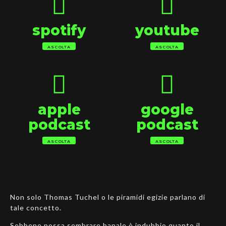
spotify
youtube
ASCOLTA
ASCOLTA
apple
google
podcast
podcast
ASCOLTA
ASCOLTA
Non solo Thomas Tuchel o le piramidi egizie parlano di
tale concetto.
Sebbene possa sembrare banale è indubbio quanto il