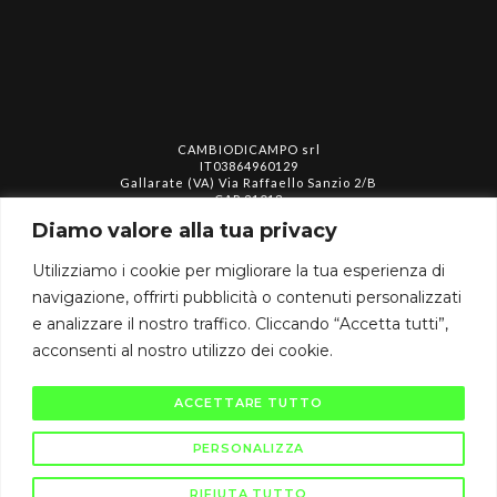
CAMBIODICAMPO srl
IT03864960129
Gallarate (VA) Via Raffaello Sanzio 2/B
CAP 21013
info@cambiodicampo.com
Diamo valore alla tua privacy
Utilizziamo i cookie per migliorare la tua esperienza di
assistenza@cambiodicampo.com
navigazione, offrirti pubblicità o contenuti personalizzati
e analizzare il nostro traffico. Cliccando “Accetta tutti”,
acconsenti al nostro utilizzo dei cookie.
ACCETTARE TUTTO
Privacy policy
Termini e condizioni
Cookie policy
PERSONALIZZA
RIFIUTA TUTTO