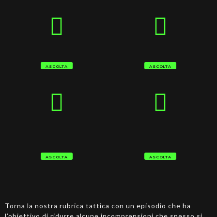
ASCOLTA
ASCOLTA
ASCOLTA
ASCOLTA
Torna la nostra rubrica tattica con un episodio che ha
l’obiettivo di ridurre alcune incomprensioni che spesso si