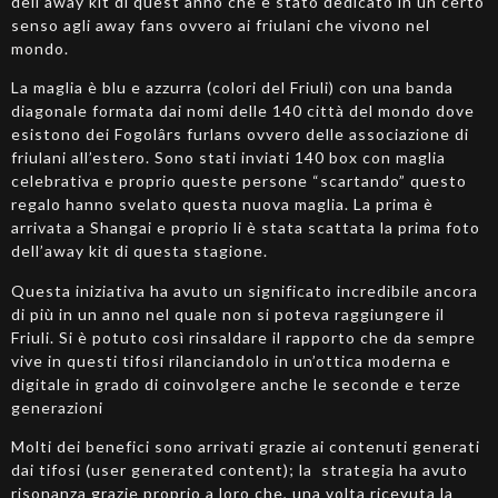
dell’away kit di quest’anno che è stato dedicato in un certo
senso agli away fans ovvero ai friulani che vivono nel
mondo.
La maglia è blu e azzurra (colori del Friuli) con una banda
diagonale formata dai nomi delle 140 città del mondo dove
esistono dei Fogolârs furlans ovvero delle associazione di
friulani all’estero. Sono stati inviati 140 box con maglia
celebrativa e proprio queste persone “scartando” questo
regalo hanno svelato questa nuova maglia. La prima è
arrivata a Shangai e proprio li è stata scattata la prima foto
dell’away kit di questa stagione.
Questa iniziativa ha avuto un significato incredibile ancora
di più in un anno nel quale non si poteva raggiungere il
Friuli. Si è potuto così rinsaldare il rapporto che da sempre
vive in questi tifosi rilanciandolo in un’ottica moderna e
digitale in grado di coinvolgere anche le seconde e terze
generazioni
Molti dei benefici sono arrivati grazie ai contenuti generati
dai tifosi (user generated content); la strategia ha avuto
risonanza grazie proprio a loro che, una volta ricevuta la