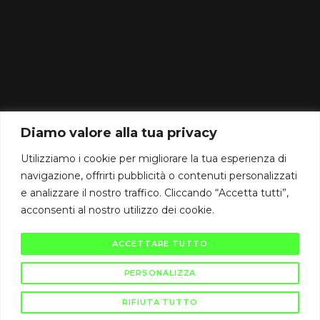
CAMBIODICAMPO srl
IT03864960129
Diamo valore alla tua privacy
Gallarate (VA) Via Raffaello Sanzio 2/B
CAP 21013
Utilizziamo i cookie per migliorare la tua esperienza di
info@cambiodicampo.com
navigazione, offrirti pubblicità o contenuti personalizzati
e analizzare il nostro traffico. Cliccando “Accetta tutti”,
assistenza@cambiodicampo.com
acconsenti al nostro utilizzo dei cookie.
ACCETTARE TUTTO
PERSONALIZZA
RIFIUTA TUTTO
Privacy policy
Termini e condizioni
Cookie policy