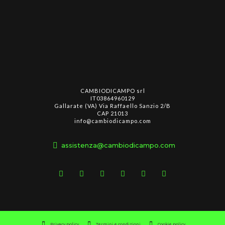
CAMBIODICAMPO srl
IT03864960129
Gallarate (VA) Via Raffaello Sanzio 2/B
CAP 21013
info@cambiodicampo.com
assistenza@cambiodicampo.com
Privacy policy
Termini e condizioni
Cookie policy