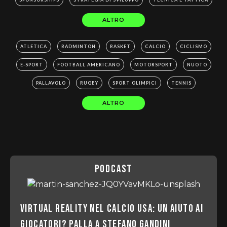
ALTRO
ATLETICA
BADMINTON
BASKET
CALCIO
CICLISMO
E-SPORT
FOOTBALL AMERICANO
MOTORSPORT
NUOTO
PALLAVOLO
RUGBY
SPORT OLIMPICI
TENNIS
ALTRO
podcast
Virtual Reality nel Calcio USA: un Aiuto ai
Giocatori? Palla a Stefano Gandini