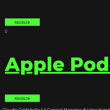
ASCOLTA
Apple Pod
ASCOLTA
Claudio Coldebella è il General Manager di Unics Kazan. 