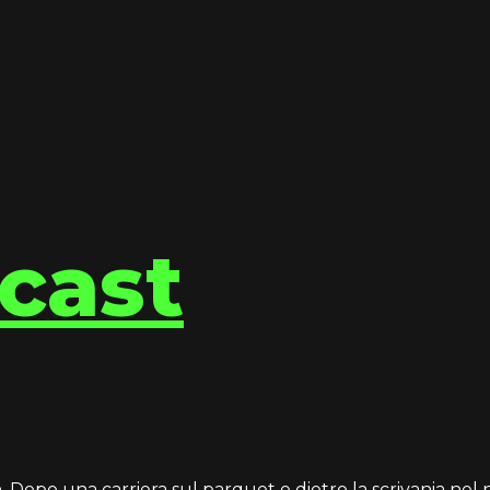
cast
Dopo una carriera sul parquet e dietro la scrivania nel n