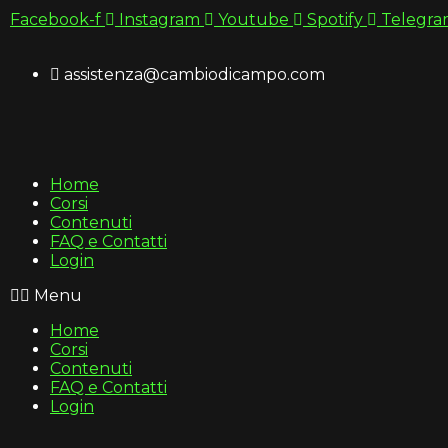
Vai
Facebook-f
Instagram
Youtube
Spotify
Telegr
al
contenuto
assistenza@cambiodicampo.com
Home
Corsi
Contenuti
FAQ e Contatti
Login
Menu
Home
Corsi
Contenuti
FAQ e Contatti
Login