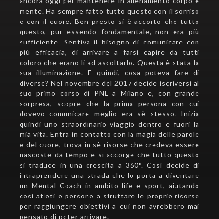
ancora oggi per mantenere in allenamento corpo e
mente. Ha sempre fatto tutto questo con il sorriso
e con il cuore. Ben presto si è accorto che tutto
questo, pur essendo fondamentale, non era più
sufficiente. Sentiva il bisogno di comunicare con
più efficacia, di arrivare a farsi capire da tutti
coloro che erano li ad ascoltarlo. Questa è stata la
sua illuminazione. E quindi, cosa poteva fare di
diverso? Nel novembre del 2017 decide iscriversi al
suo primo corso di PNL a Milano e, con grande
sorpresa, scopre che la prima persona con cui
dovevo comunicare meglio era sè stesso. Inizia
quindi uno straordinario viaggio dentro e fuori la
mia vita. Entra in contatto con la magia delle parole
e del cuore, trova in sè risorse che credeva essere
nascoste da tempo e si accorge che tutto questo
si traduce in una crescita a 360°. Così decide di
intraprendere una strada che lo porta a diventare
un Mental Coach in ambito life e sport, aiutando
così atleti e persone a sfruttare le proprie risorse
per raggiungere obiettivi a cui non avrebbero mai
pensato di poter arrivare.