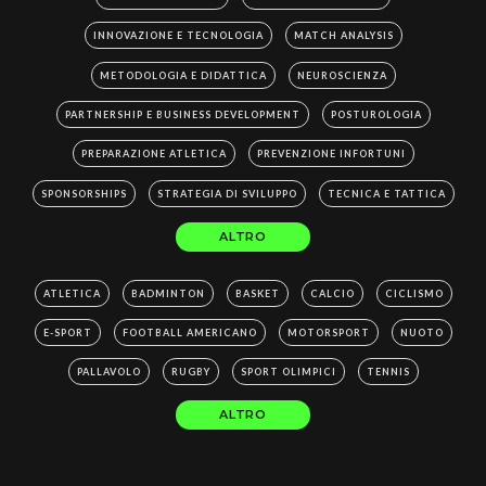
INNOVAZIONE E TECNOLOGIA
MATCH ANALYSIS
METODOLOGIA E DIDATTICA
NEUROSCIENZA
PARTNERSHIP E BUSINESS DEVELOPMENT
POSTUROLOGIA
PREPARAZIONE ATLETICA
PREVENZIONE INFORTUNI
SPONSORSHIPS
STRATEGIA DI SVILUPPO
TECNICA E TATTICA
ALTRO
ATLETICA
BADMINTON
BASKET
CALCIO
CICLISMO
E-SPORT
FOOTBALL AMERICANO
MOTORSPORT
NUOTO
PALLAVOLO
RUGBY
SPORT OLIMPICI
TENNIS
ALTRO