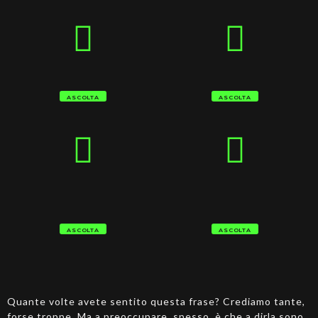
ASCOLTA
ASCOLTA
ASCOLTA
ASCOLTA
Quante volte avete sentito questa frase? Crediamo tante,
forse troppe. Ma a preoccupare, spesso, è che a dirla sono