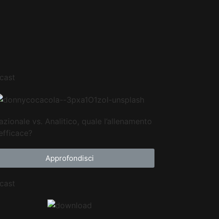
cast
azionale vs. Analitico, quale l’allenamento
efficace?
Approfondisci
cast