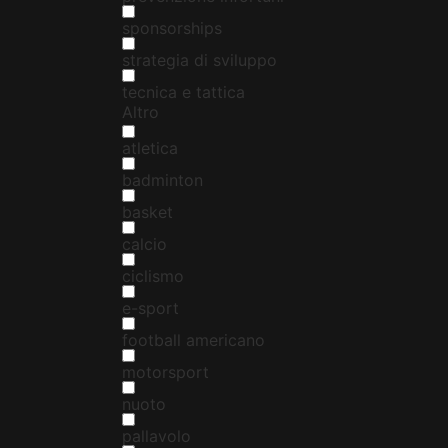
sponsorships
strategia di sviluppo
tecnica e tattica
Altro
atletica
badminton
basket
calcio
ciclismo
e-sport
football americano
motorsport
nuoto
pallavolo