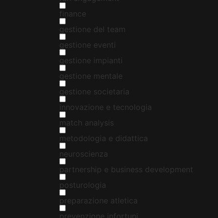
finance
gestione del team
gestione eventi
gestione impianti
gestione mentale
gestione societaria
innovazione e tecnologia
match analysis
metodologia e didattica
neuroscienza
partnership e business development
posturologia
preparazione atletica
prevenzione infortuni