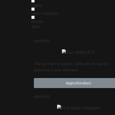
rugby
sport olimpici
tennis
Altro
podcast
Tra karman e calcio: l’idea di un nuovo
approccio per allenare
Approfondisci
podcast