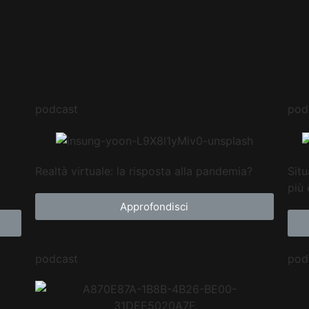
podcast
pod
Realtà virtuale: la risposta alla pandemia?
Situ
più 
Approfondisci
podcast
pod