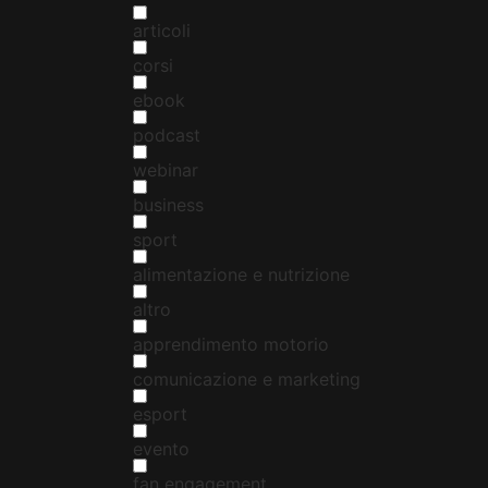
articoli
corsi
ebook
podcast
webinar
business
sport
alimentazione e nutrizione
altro
apprendimento motorio
comunicazione e marketing
esport
evento
fan engagement